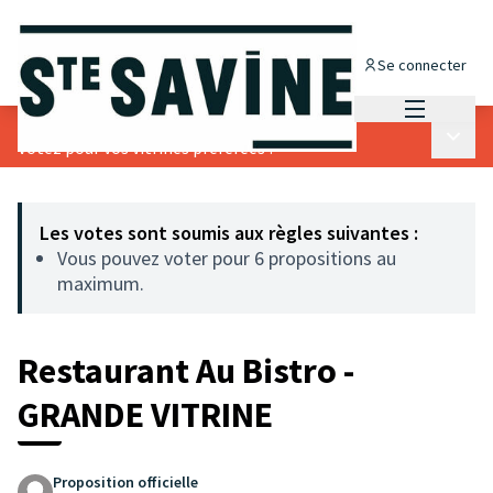
Se connecter
Menu princi
Concours des vitrines de Noël
/
Menu p
Votez pour vos vitrines préférées !
Les votes sont soumis aux règles suivantes :
Vous pouvez voter pour 6 propositions au
maximum.
Restaurant Au Bistro -
GRANDE VITRINE
Proposition officielle