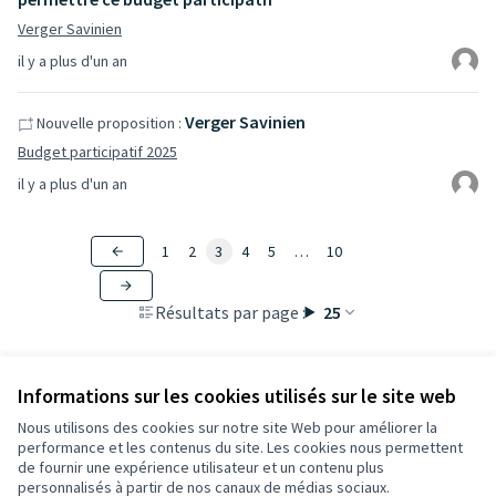
Verger Savinien
il y a plus d'un an
Verger Savinien
Nouvelle proposition :
Budget participatif 2025
il y a plus d'un an
1
2
3
4
5
…
10
Résultats par page :
25
Informations sur les cookies utilisés sur le site web
Nous utilisons des cookies sur notre site Web pour améliorer la
performance et les contenus du site. Les cookies nous permettent
de fournir une expérience utilisateur et un contenu plus
Conditions d'utilisation
personnalisés à partir de nos canaux de médias sociaux.
Paramètres des cookies