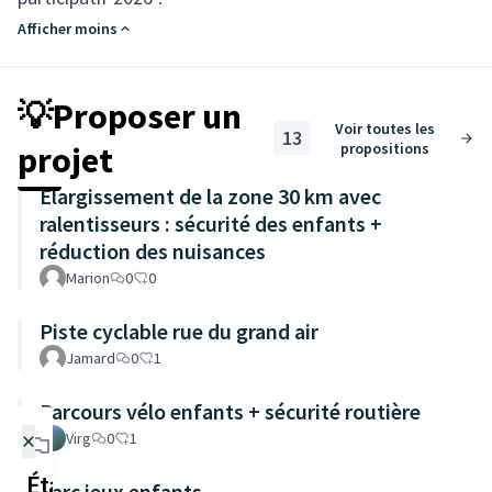
Afficher moins
💡Proposer un
Voir toutes les
13
projet
propositions
Elargissement de la zone 30 km avec
ralentisseurs : sécurité des enfants +
réduction des nuisances
Marion
0
0
Piste cyclable rue du grand air
Jamard
0
1
Parcours vélo enfants + sécurité routière
×
Virg
0
1
Étapes de la
Parc jeux enfants