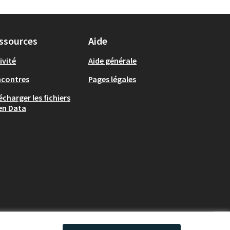
ssources
Aide
ivité
Aide générale
ncontres
Pages légales
écharger les fichiers
en Data