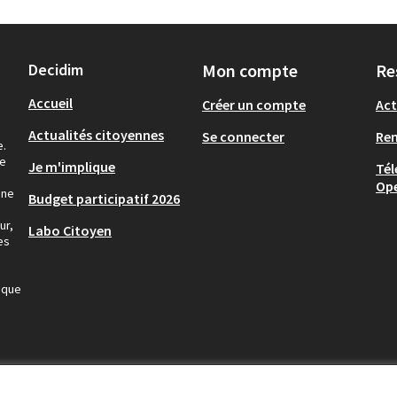
Decidim
Mon compte
Re
Accueil
Créer un compte
Act
Actualités citoyennes
Se connecter
Re
e.
de
Je m'implique
Tél
Op
nne
Budget participatif 2026
ur,
Labo Citoyen
es
ique