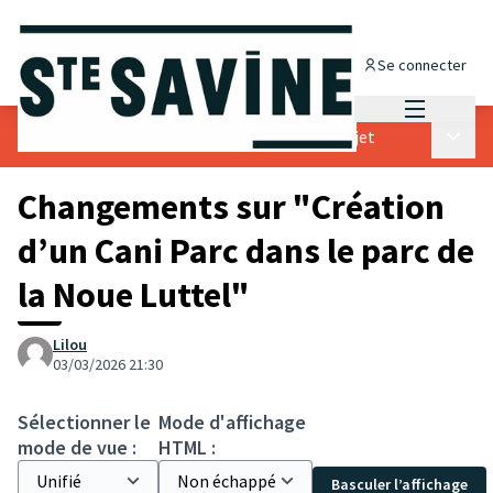
Se connecter
Menu princi
Menu p
Budget participatif 2026
/
💡Proposer un projet
Changements sur "Création
d’un Cani Parc dans le parc de
la Noue Luttel"
Lilou
03/03/2026 21:30
Sélectionner le
Mode d'affichage
mode de vue :
HTML :
Basculer l’affichage